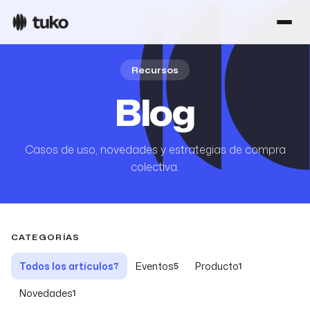
Recursos
Blog
Casos de uso, novedades y estrategias de compra
colectiva.
CATEGORÍAS
Todos los artículos
Eventos
Producto
7
5
1
Novedades
1