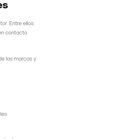
es
or. Entre ellos
 en contacto
de las marcas y
les