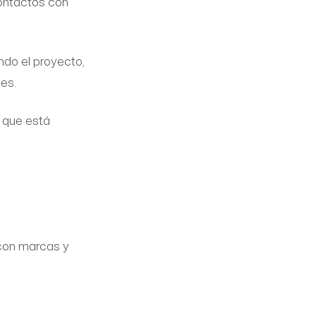
contactos con
ndo el proyecto,
es.
 que está
 con marcas y